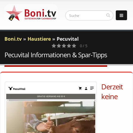
Boni.tv
Haustiere
Pecuvital
0 / 5
Pecuvital Informationen & Spar-Tipps
0
Votes
Derzeit
keine