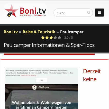
Boni.tv
Reise & Touristik
Paulcamper
3.2 / 5
Paulcamper Informationen & Spar-Tipps
10
a
c
Votes
Derzeit
keine