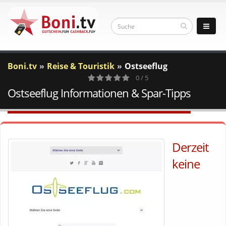
Boni.tv
Reise & Touristik
Ostseeflug
0 / 5
Ostseeflug Informationen & Spar-Tipps
0
Votes
Derzeit
keine