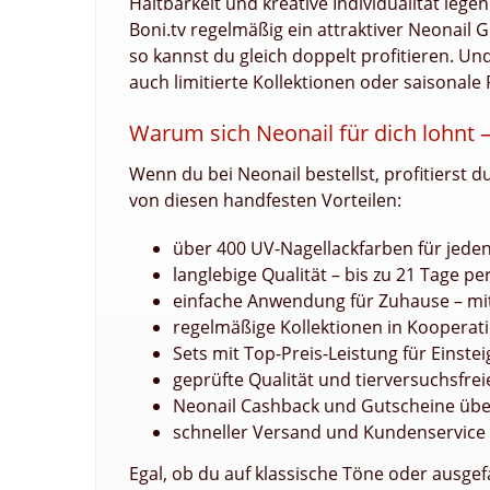
Haltbarkeit und kreative Individualität lege
Boni.tv regelmäßig ein attraktiver Neonail 
so kannst du gleich doppelt profitieren. U
auch limitierte Kollektionen oder saisonale 
Warum sich Neonail für dich lohnt – 
Wenn du bei Neonail bestellst, profitierst 
von diesen handfesten Vorteilen:
über 400 UV-Nagellackfarben für jede
langlebige Qualität – bis zu 21 Tage pe
einfache Anwendung für Zuhause – mit
regelmäßige Kollektionen in Kooperat
Sets mit Top-Preis-Leistung für Einstei
geprüfte Qualität und tierversuchsfre
Neonail Cashback und Gutscheine über
schneller Versand und Kundenservice
Egal, ob du auf klassische Töne oder ausgef