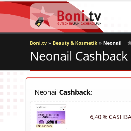
Boni.tv
Beauty & Kosmetik
Neonail
Neonail Cashback 
0
V
Neonail
Cashback
:
6,40 % CASHB