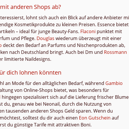
 mit anderen Shops ab?
eressierst, lohnt sich auch ein Blick auf andere Anbieter mi
endige Kosmetikprodukte zu kleinen Preisen. Essence bietet
tikeln – ideal für junge Beauty-Fans.
Flaconi
punktet mit
rfum und Pflege.
Douglas
wiederum überzeugt mit einer
o
deckt den Bedarf an Parfums und Nischenprodukten ab,
rken nach Deutschland bringt. Auch bei Dm und
Rossmann
 limitierte Naildesigns.
 für dich lohnen könnten
ahl an Mode für den alltäglichen Bedarf, während
Gambio
altung von Online-Shops bietet, was besonders für
d
hingegen spezialisiert sich auf die Lieferung frischer Blum
st du, genau wie bei Neonail, durch die Nutzung von
ben tausenden anderen Shops Geld sparen. Wenn du
möchtest, solltest du dir auch einen
Eon Gutschein
auf
st du günstige Tarife mit attraktiven Boni.