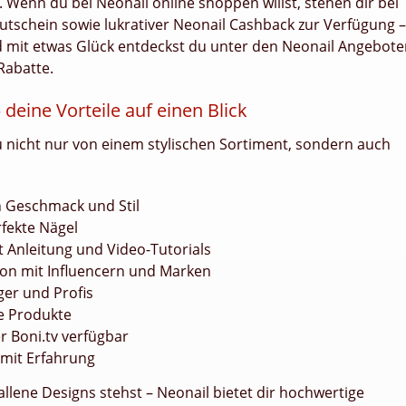
n. Wenn du bei Neonail online shoppen willst, stehen dir bei
Gutschein sowie lukrativer Neonail Cashback zur Verfügung –
nd mit etwas Glück entdeckst du unter den Neonail Angebot
Rabatte.
deine Vorteile auf einen Blick
du nicht nur von einem stylischen Sortiment, sondern auch
n Geschmack und Stil
rfekte Nägel
 Anleitung und Video-Tutorials
ion mit Influencern und Marken
ger und Profis
ie Produkte
 Boni.tv verfügbar
 mit Erfahrung
allene Designs stehst – Neonail bietet dir hochwertige