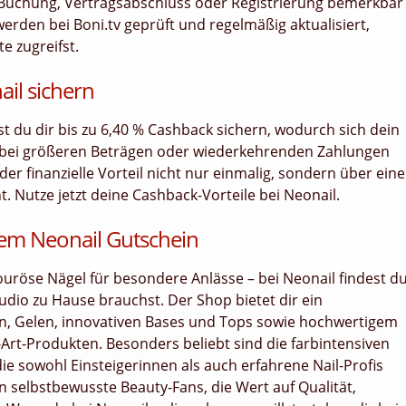
uf, Buchung, Vertragsabschluss oder Registrierung bemerkbar
erden bei Boni.tv geprüft und regelmäßig aktualisiert,
e zugreifst.
ail sichern
nst du dir bis zu 6,40 % Cashback sichern, wodurch sich dein
 bei größeren Beträgen oder wiederkehrenden Zahlungen
er finanzielle Vorteil nicht nur einmalig, sondern über ein
Nutze jetzt deine Cashback-Vorteile bei Neonail.
em Neonail Gutschein
mouröse Nägel für besondere Anlässe – bei Neonail findest d
tudio zu Hause brauchst. Der Shop bietet dir ein
n, Gelen, innovativen Bases und Tops sowie hochwertigem
rt-Produkten. Besonders beliebt sind die farbintensiven
die sowohl Einsteigerinnen als auch erfahrene Nail-Profis
an selbstbewusste Beauty-Fans, die Wert auf Qualität,