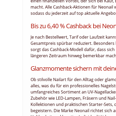
einen finanziellen Vorteil, der sich bei Ka
macht. Alle Cashback-Aktionen für Neonail w
sodass du jederzeit auf top aktuelle Angebot
Bis zu 6,40 % Cashback bei Neon
Je nach Bestellwert, Tarif oder Laufzeit kan
Gesamtpreis spürbar reduziert. Besonders
sorgt das Cashback-Modell dafür, dass sich d
längeren Zeitraum hinweg bemerkbar macht. 
Glanzmomente sichern mit dein
Ob stilvolle Nailart für den Alltag oder gla
alles, was du für ein professionelles Nagels
umfangreiches Sortiment an UV-Nagellacke
Zubehör wie LED-Lampen, Fräsern und Nail-A
Kollektionen und praktischen Starter-Sets, 
begeistern. Die Marke Neonail richtet sich 