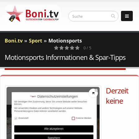
Boni.tv
Sport
Motionsports
0 / 5
Motionsports Informationen & Spar-Tipps
0
Votes
Derzeit
keine