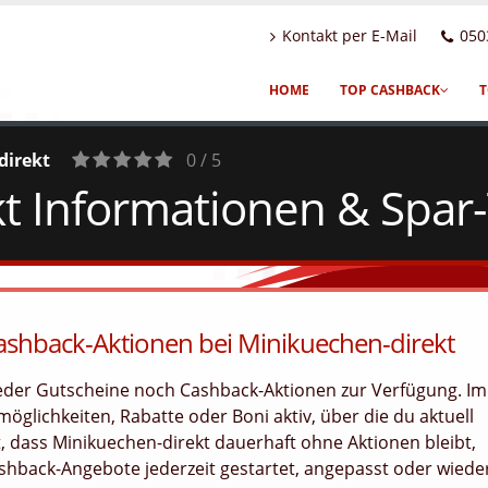
Kontakt per E-Mail
050
HOME
TOP CASHBACK
T
direkt
0 / 5
t Informationen & Spar
0
Votes
Cashback-Aktionen bei Minikuechen-direkt
weder Gutscheine noch Cashback-Aktionen zur Verfügung. Im
öglichkeiten, Rabatte oder Boni aktiv, über die du aktuell
, dass Minikuechen-direkt dauerhaft ohne Aktionen bleibt,
hback-Angebote jederzeit gestartet, angepasst oder wiede