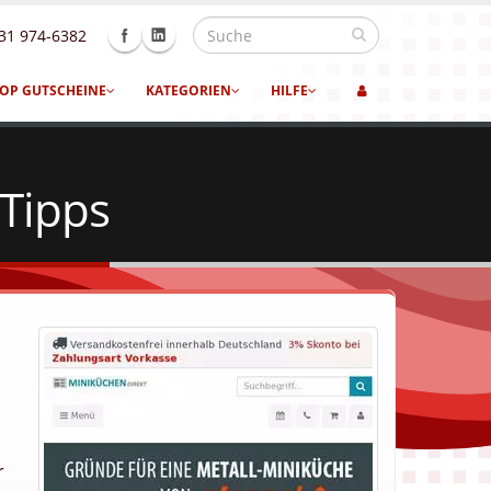
31 974-6382
OP GUTSCHEINE
KATEGORIEN
HILFE
-Tipps
r