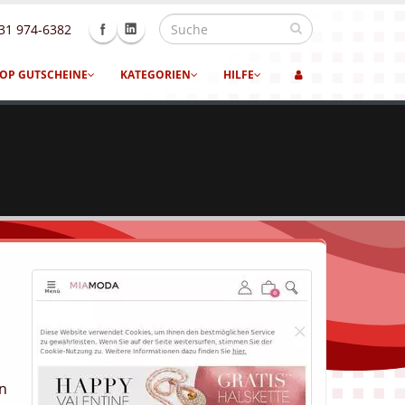
31 974-6382
OP GUTSCHEINE
KATEGORIEN
HILFE
en