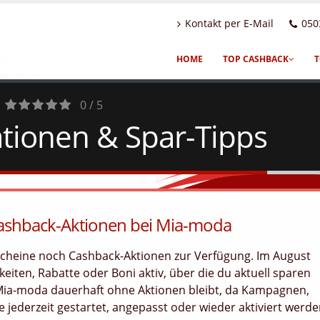
Kontakt per E-Mail
050
HOME
TOP CASHBACK
T
0 / 5
tionen & Spar-Tipps
0
Votes
Cashback-Aktionen bei Mia-moda
scheine noch Cashback-Aktionen zur Verfügung. Im August
eiten, Rabatte oder Boni aktiv, über die du aktuell sparen
 Mia-moda dauerhaft ohne Aktionen bleibt, da Kampagnen,
jederzeit gestartet, angepasst oder wieder aktiviert werd