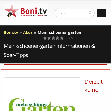
Boni.tv
Abos
Mein-schoener-garten
0 / 5
Mein-schoener-garten Informationen &
0
Votes
Spar-Tipps
Derzeit
keine