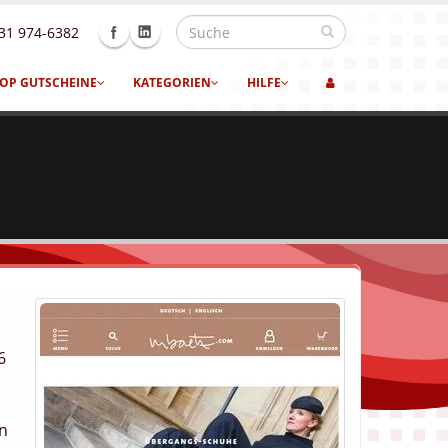
31 974-6382
OP GUTSCHEINE
KATEGORIEN
HILFE
6
en