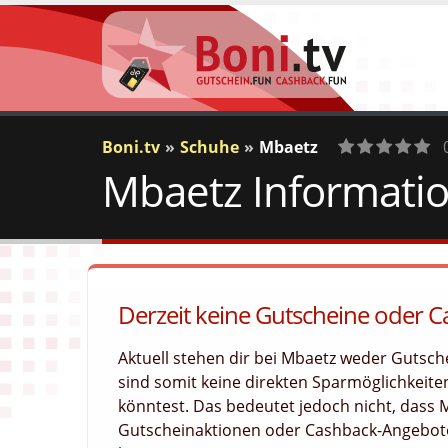
Boni.tv
Schuhe
Mbaetz
Mbaetz Informatio
0
Votes
Derzeit keine Gutscheine oder 
Aktuell stehen dir bei Mbaetz weder Gutsc
sind somit keine direkten Sparmöglichkeiten
könntest. Das bedeutet jedoch nicht, dass
Gutscheinaktionen oder Cashback-Angebote 