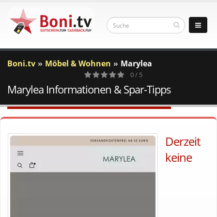
Boni.tv
Möbel & Wohnen
Marylea
0 / 5
Marylea Informationen & Spar-Tipps
0
Votes
Derzeit
keine