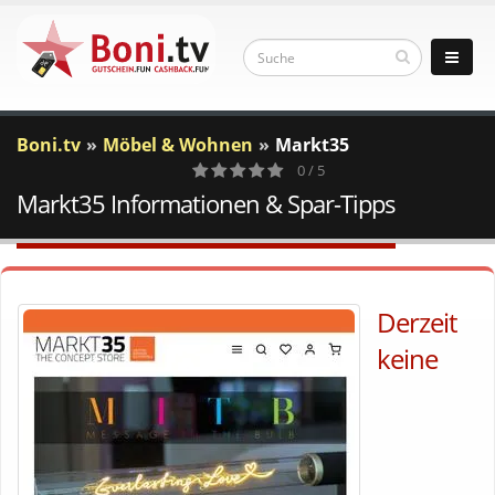
Boni.tv
Möbel & Wohnen
Markt35
0 / 5
Markt35 Informationen & Spar-Tipps
0
Votes
Derzeit
keine