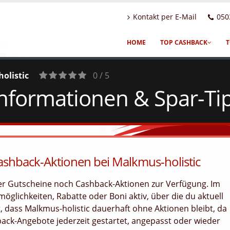
Kontakt per E-Mail
050
HOME
TOP CASHBACK
T
olistic
0 / 5
Informationen & Spar-Ti
0
Votes
ashback-Aktionen bei Malkmus-holistic
der Gutscheine noch Cashback-Aktionen zur Verfügung. Im
öglichkeiten, Rabatte oder Boni aktiv, über die du aktuell
, dass Malkmus-holistic dauerhaft ohne Aktionen bleibt, da
ck-Angebote jederzeit gestartet, angepasst oder wieder