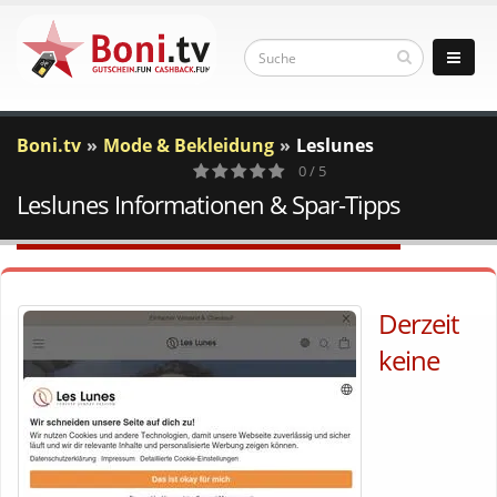
Boni.tv
Mode & Bekleidung
Leslunes
0 / 5
Leslunes Informationen & Spar-Tipps
0
Votes
Derzeit
keine