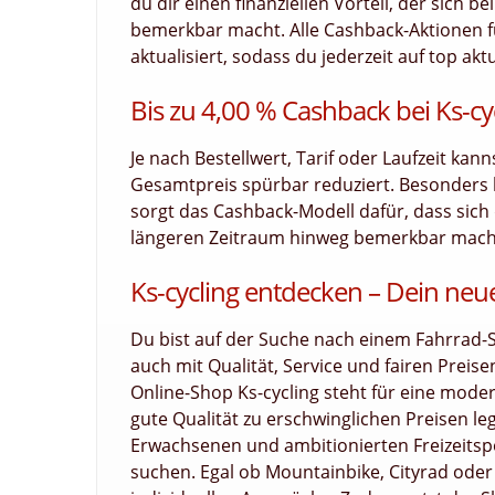
du dir einen finanziellen Vorteil, der sich 
bemerkbar macht. Alle Cashback-Aktionen fü
aktualisiert, sodass du jederzeit auf top akt
Bis zu 4,00 % Cashback bei Ks-cy
Je nach Bestellwert, Tarif oder Laufzeit kan
Gesamtpreis spürbar reduziert. Besonders
sorgt das Cashback-Modell dafür, dass sich d
längeren Zeitraum hinweg bemerkbar macht. 
Ks-cycling entdecken – Dein ne
Du bist auf der Suche nach einem Fahrrad-S
auch mit Qualität, Service und fairen Preise
Online-Shop Ks-cycling steht für eine moder
gute Qualität zu erschwinglichen Preisen le
Erwachsenen und ambitionierten Freizeitspo
suchen. Egal ob Mountainbike, Cityrad oder 