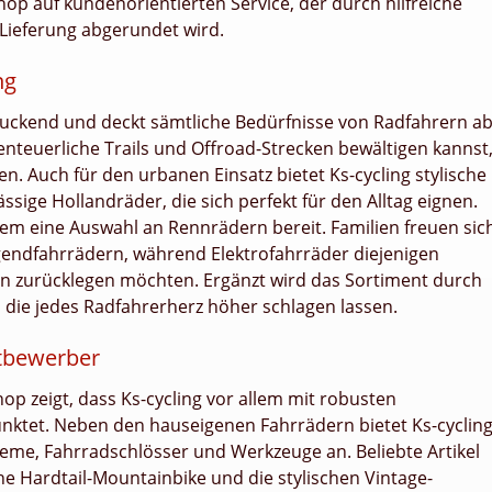
op auf kundenorientierten Service, der durch hilfreiche
 Lieferung abgerundet wird.
ng
ndruckend und deckt sämtliche Bedürfnisse von Radfahrern ab
nteuerliche Trails und Offroad-Strecken bewältigen kannst
n. Auch für den urbanen Einsatz bietet Ks-cycling stylische
ssige Hollandräder, die sich perfekt für den Alltag eignen.
em eine Auswahl an Rennrädern bereit. Familien freuen sic
gendfahrrädern, während Elektrofahrräder diejenigen
en zurücklegen möchten. Ergänzt wird das Sortiment durch
, die jedes Radfahrerherz höher schlagen lassen.
itbewerber
hop zeigt, dass Ks-cycling vor allem mit robusten
nktet. Neben den hauseigenen Fahrrädern bietet Ks-cyclin
me, Fahrradschlösser und Werkzeuge an. Beliebte Artikel
he Hardtail-Mountainbike und die stylischen Vintage-