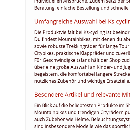
individuellen Ansprüche. Zudem setzt der Sh
Beratung, einfache Bestellung und schnelle
Umfangreiche Auswahl bei Ks-cycli
Die Produktvielfalt bei Ks-cycling ist beei
Du findest Mountainbikes, mit denen du abe
sowie robuste Trekkingräder für lange Toure
Citybikes, praktische Klappräder und zuverlä
Für Geschwindigkeitsfans hält der Shop zud
über eine große Auswahl an Kinder- und Ju
begeistern, die komfortabel längere Streck
nützliches Zubehör und wichtige Ersatzteile
Besondere Artikel und relevante M
Ein Blick auf die beliebtesten Produkte im S
Mountainbikes und trendigen Cityrädern pu
auch Zubehör wie Helme, Beleuchtungssyste
sind insbesondere Modelle wie das sportlic