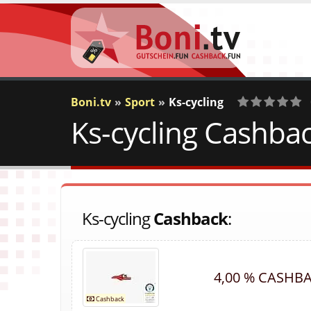
Boni.tv
Sport
Ks-cycling
Ks-cycling Cashbac
0
Votes
Ks-cycling
Cashback
:
4,00 % CASHB