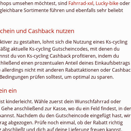
n Shops umsehen möchtest, sind
Fahrrad-xxl
,
Lucky-bike
oder
gleichbare Sortimente führen und ebenfalls sehr beliebt
tschein und Cashback nutzen
tiver zu gestalten, lohnt sich die Nutzung eines Ks-cycling
mäßig aktuelle Ks-cycling Gutscheincodes, mit denen du
annst du von Ks-cycling Cashback profitieren, indem du
chließend einen prozentualen Anteil deines Einkaufsbetrags
ne allerdings nicht mit anderen Rabattaktionen oder Cashbac
Bedingungen prüfen solltest, um optimal zu sparen.
ein ein
ist kinderleicht. Wähle zuerst dein Wunschfahrrad oder
Gehe anschließend zur Kasse, wo du ein Feld findest, in d
kannst. Nachdem du den Gutscheincode eingefügt hast, wi
ag abgezogen. Prüfe noch einmal, ob der Rabatt richtig
 abschließt und dich auf deine Lieferung freuen kannst.