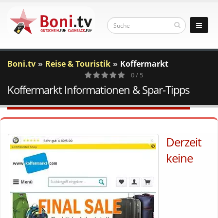
Boni.tv
Reise & Touristik
Koffermarkt
0 / 5
Koffermarkt Informationen & Spar-Tipps
0
Votes
Derzeit
keine