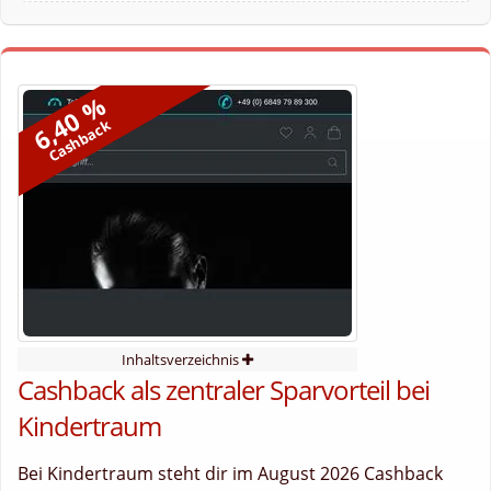
6,40 %
Cashback
Inhaltsverzeichnis
Cashback als zentraler Sparvorteil bei
Kindertraum
Bei Kindertraum steht dir im August 2026 Cashback