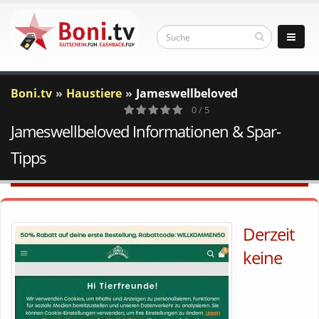
Boni.tv
Haustiere
Jameswellbeloved
0 / 5
Jameswellbeloved Informationen & Spar-
0
Votes
Tipps
Derzeit
keine