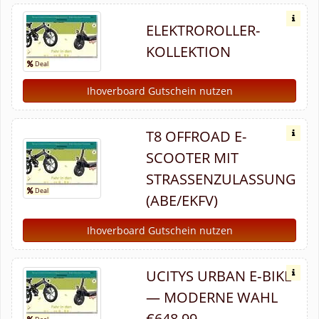
ELEKTROROLLER-
KOLLEKTION
Ihoverboard Gutschein nutzen
T8 OFFROAD E-
SCOOTER MIT
STRASSENZULASSUNG (
ABE/EKFV)
Ihoverboard Gutschein nutzen
UCITYS URBAN E‑BIKE
— MODERNE WAHL
€648,99