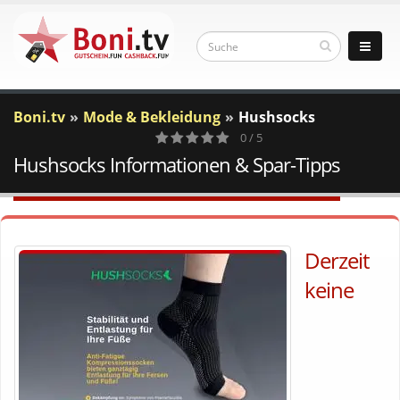
Boni.tv
Mode & Bekleidung
Hushsocks
0 / 5
Hushsocks Informationen & Spar-Tipps
0
Votes
Derzeit
keine