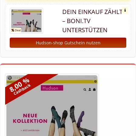
DEIN EINKAUF ZÄHLT
– BONI.TV
UNTERSTÜTZEN
Hudson-shop Gutschein nutzen
8,00 %
Cashback