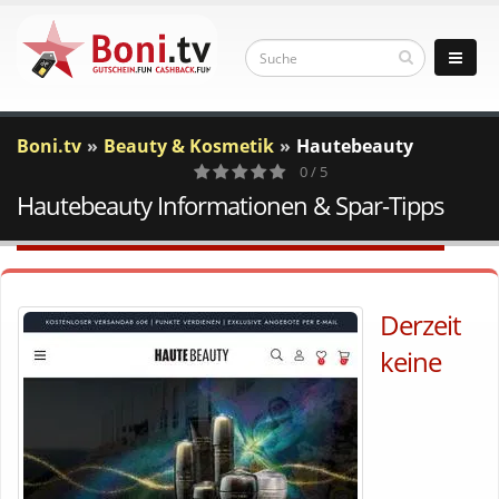
Boni.tv
Beauty & Kosmetik
Hautebeauty
0 / 5
Hautebeauty Informationen & Spar-Tipps
0
Votes
Derzeit
keine