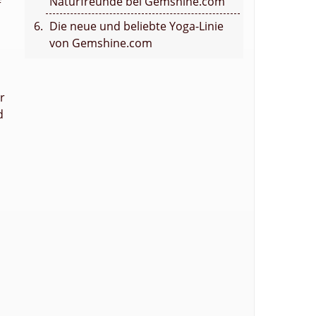
Naturfreunde bei Gemshine.com
f
Die neue und beliebte Yoga-Linie
von Gemshine.com
r
d