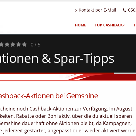
Kontakt per E-Mail
050
HOME
TOP CASHBACK
T
0 / 5
tionen & Spar-Tipps
0
Votes
Cashback-Aktionen bei Gemshine
scheine noch Cashback-Aktionen zur Verfügung. Im August
eiten, Rabatte oder Boni aktiv, über die du aktuell sparen
 Gemshine dauerhaft ohne Aktionen bleibt, da Kampagnen,
jederzeit gestartet, angepasst oder wieder aktiviert werd