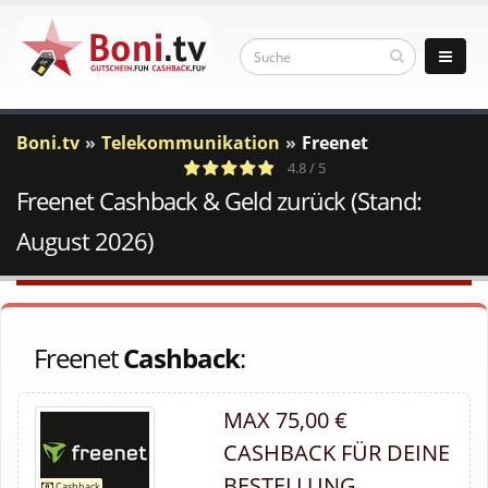
Boni.tv
Telekommunikation
Freenet
4.8 / 5
Freenet Cashback & Geld zurück (Stand:
4
c
Votes
a
August 2026)
Freenet
Cashback
:
MAX 75,00 €
CASHBACK FÜR DEINE
BESTELLUNG