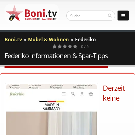
Boni.tv
Möbel & Wohnen
Federiko
0 / 5
Federiko Informationen & Spar-Tipps
0
Votes
Derzeit
keine