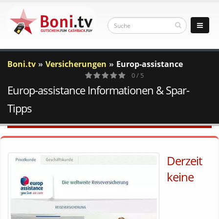
Boni.tv
Versicherungen
Europ-assistance
0 / 5
Europ-assistance Informationen & Spar-
0
Votes
Tipps
Derzeit
keine