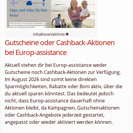
Inhaltsverzeichnis
Gutscheine oder Cashback-Aktionen
bei Europ-assistance
Aktuell stehen dir bei Europ-assistance weder
Gutscheine noch Cashback-Aktionen zur Verfügung.
Im August 2026 sind somit keine direkten
Sparmöglichkeiten, Rabatte oder Boni aktiv, über die
du aktuell sparen könntest. Das bedeutet jedoch
nicht, dass Europ-assistance dauerhaft ohne
Aktionen bleibt, da Kampagnen, Gutscheinaktionen
oder Cashback-Angebote jederzeit gestartet,
angepasst oder wieder aktiviert werden können.