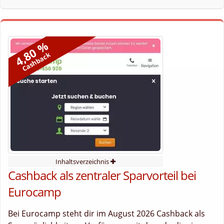
4,80 %
Cashback
Inhaltsverzeichnis
Cashback als zentraler Sparvorteil bei
Eurocamp
Bei Eurocamp steht dir im August 2026 Cashback als