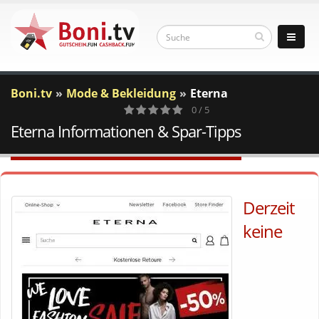
Boni.tv
Mode & Bekleidung
Eterna
0 / 5
Eterna Informationen & Spar-Tipps
0
Votes
Derzeit
keine