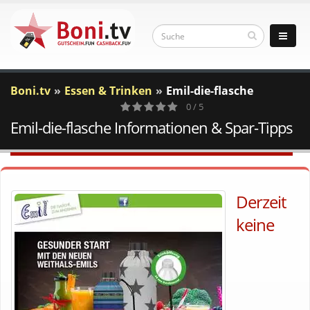
Boni.tv
Essen & Trinken
Emil-die-flasche
0 / 5
Emil-die-flasche Informationen & Spar-Tipps
0
Votes
Derzeit
keine