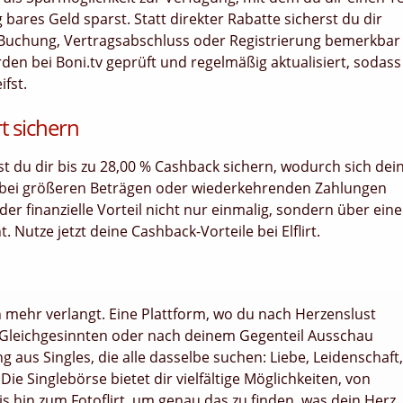
bares Geld sparst. Statt direkter Rabatte sicherst du dir
uf, Buchung, Vertragsabschluss oder Registrierung bemerkbar
rden bei Boni.tv geprüft und regelmäßig aktualisiert, sodass
ifst.
rt sichern
nst du dir bis zu 28,00 % Cashback sichern, wodurch sich dei
 bei größeren Beträgen oder wiederkehrenden Zahlungen
er finanzielle Vorteil nicht nur einmalig, sondern über ein
utze jetzt deine Cashback-Vorteile bei Elflirt.
ch mehr verlangt. Eine Plattform, wo du nach Herzenslust
 Gleichgesinnten oder nach deinem Gegenteil Ausschau
ng aus Singles, die alle dasselbe suchen: Liebe, Leidenschaft,
Die Singlebörse bietet dir vielfältige Möglichkeiten, von
s hin zum Fotoflirt, um genau das zu finden, was dein Herz