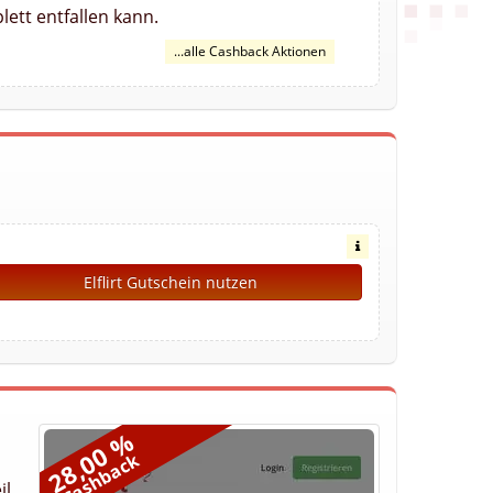
lett entfallen kann.
...alle Cashback Aktionen
Elflirt Gutschein nutzen
28,00 %
Cashback
il