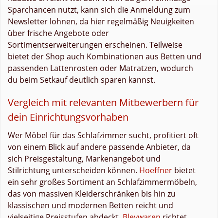
Sparchancen nutzt, kann sich die Anmeldung zum
Newsletter lohnen, da hier regelmäßig Neuigkeiten
über frische Angebote oder
Sortimentserweiterungen erscheinen. Teilweise
bietet der Shop auch Kombinationen aus Betten und
passenden Lattenrosten oder Matratzen, wodurch
du beim Setkauf deutlich sparen kannst.
Vergleich mit relevanten Mitbewerbern für
dein Einrichtungsvorhaben
Wer Möbel für das Schlafzimmer sucht, profitiert oft
von einem Blick auf andere passende Anbieter, da
sich Preisgestaltung, Markenangebot und
Stilrichtung unterscheiden können.
Hoeffner
bietet
ein sehr großes Sortiment an Schlafzimmermöbeln,
das von massiven Kleiderschränken bis hin zu
klassischen und modernen Betten reicht und
vielseitige Preisstufen abdeckt.
Bleywaren
richtet