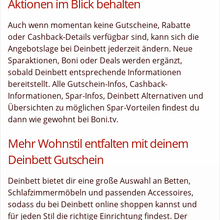
Aktionen im Blick behalten
Auch wenn momentan keine Gutscheine, Rabatte
oder Cashback-Details verfügbar sind, kann sich die
Angebotslage bei Deinbett jederzeit ändern. Neue
Sparaktionen, Boni oder Deals werden ergänzt,
sobald Deinbett entsprechende Informationen
bereitstellt. Alle Gutschein-Infos, Cashback-
Informationen, Spar-Infos, Deinbett Alternativen und
Übersichten zu möglichen Spar-Vorteilen findest du
dann wie gewohnt bei Boni.tv.
Mehr Wohnstil entfalten mit deinem
Deinbett Gutschein
Deinbett bietet dir eine große Auswahl an Betten,
Schlafzimmermöbeln und passenden Accessoires,
sodass du bei Deinbett online shoppen kannst und
für jeden Stil die richtige Einrichtung findest. Der