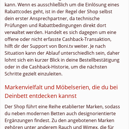
kann. Wenn es ausschließlich um die Einlösung eines
Rabattcodes geht, ist in der Regel der Shop selbst
dein erster Ansprechpartner, da technische
Prüfungen und Rabattbedingungen direkt dort
verwaltet werden. Handelt es sich dagegen um eine
offene oder nicht erfasste Cashback‑Transaktion,
hilft dir der Support von Boni.tv weiter. Je nach
Situation kann der Ablauf unterschiedlich sein, daher
lohnt sich ein kurzer Blick in deine Bestellbestätigung
oder in die Cashback‑Historie, um die nächsten
Schritte gezielt einzuleiten.
Markenvielfalt und Möbelserien, die du bei
Deinbett entdecken kannst
Der Shop führt eine Reihe etablierter Marken, sodass
du neben modernen Betten auch designorientierte
Ergänzungen findest. Zu den angebotenen Marken
gehören unter anderem Rauch und Wimex, die für