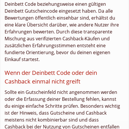
Deinbett Code beziehungsweise einen gültigen
Deinbett Gutscheincode eingesetzt haben. Da alle
Bewertungen öffentlich einsehbar sind, erhältst du
eine klare Übersicht darüber, wie andere Nutzer ihre
Erfahrungen bewerten. Durch diese transparente
Mischung aus verifizierten Cashback‑Käufen und
zusätzlichen Erfahrungsstimmen entsteht eine
fundierte Orientierung, bevor du deinen eigenen
Einkauf startest.
Wenn der Deinbett Code oder dein
Cashback einmal nicht greift
Sollte ein Gutscheinfeld nicht angenommen werden
oder die Erfassung deiner Bestellung fehlen, kannst
du einige einfache Schritte prüfen. Besonders wichtig
ist der Hinweis, dass Gutscheine und Cashback
meistens nicht kombinierbar sind und dass
Cashback bei der Nutzung von Gutscheinen entfallen