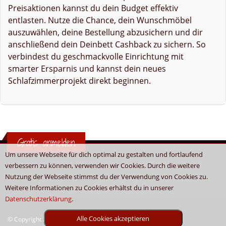
Preisaktionen kannst du dein Budget effektiv
entlasten. Nutze die Chance, dein Wunschmöbel
auszuwählen, deine Bestellung abzusichern und dir
anschließend dein Deinbett Cashback zu sichern. So
verbindest du geschmackvolle Einrichtung mit
smarter Ersparnis und kannst dein neues
Schlafzimmerprojekt direkt beginnen.
Gratis anmelden
Um unsere Webseite für dich optimal zu gestalten und fortlaufend
verbessern zu können, verwenden wir Cookies. Durch die weitere
Nutzung der Webseite stimmst du der Verwendung von Cookies zu.
Weitere Informationen zu Cookies erhältst du in unserer
Datenschutzerklärung
.
Alle Cookies akzeptieren
© Copyright 2026 - Boni.tv / Cashback & Gutscheine