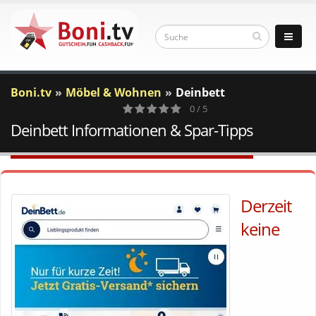
Boni.tv
Möbel & Wohnen
Deinbett
0 / 5
Deinbett Informationen & Spar-Tipps
0
Votes
Derzeit
keine