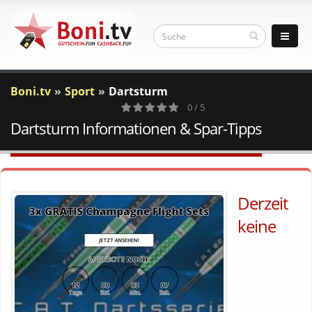
Boni.tv
Sport
Dartsturm
0 / 5
Dartsturm Informationen & Spar-Tipps
0
Votes
Derzeit
keine