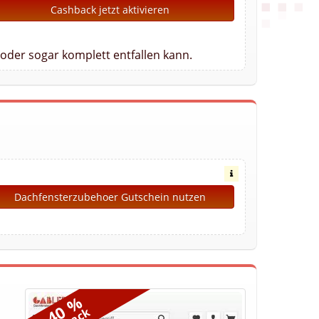
Cashback jetzt aktivieren
oder sogar komplett entfallen kann.
Dachfensterzubehoer Gutschein nutzen
2,40 %