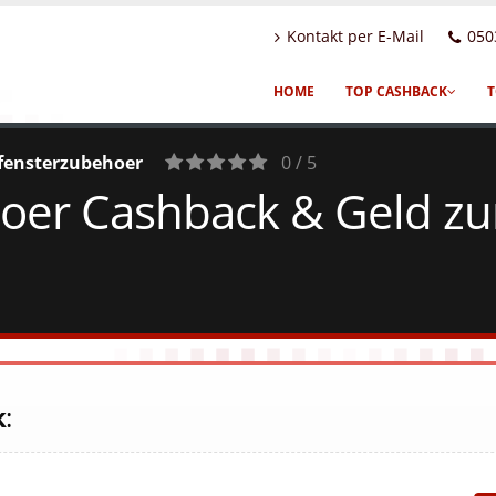
Kontakt per E-Mail
050
HOME
TOP CASHBACK
T
fensterzubehoer
0 / 5
er Cashback & Geld zur
0
Votes
k
: