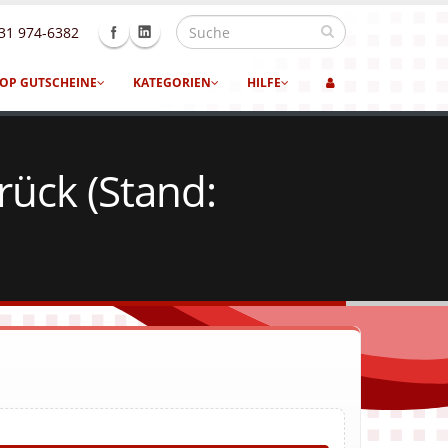
31 974-6382
OP GUTSCHEINE
KATEGORIEN
HILFE
ück (Stand: