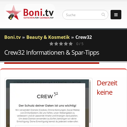
Boni.tv
Beauty & Kosmetik
Crew32
0 / 5
Crew32 Informationen & Spar-Tipps
0
Votes
Derzeit
keine