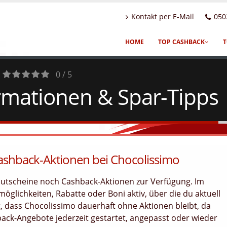
Kontakt per E-Mail
050
HOME
TOP CASHBACK
T
0 / 5
rmationen & Spar-Tipps
0
Votes
Cashback-Aktionen bei Chocolissimo
 Gutscheine noch Cashback-Aktionen zur Verfügung. Im
öglichkeiten, Rabatte oder Boni aktiv, über die du aktuell
, dass Chocolissimo dauerhaft ohne Aktionen bleibt, da
ck-Angebote jederzeit gestartet, angepasst oder wieder