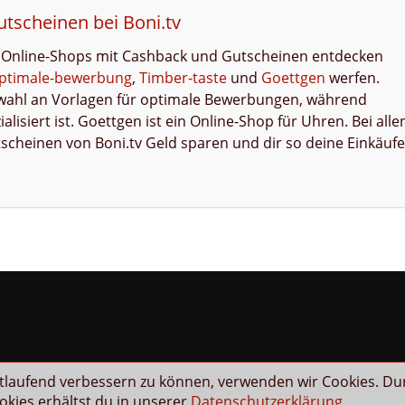
tscheinen bei Boni.tv
 Online-Shops mit Cashback und Gutscheinen entdecken
ptimale-bewerbung
,
Timber-taste
und
Goettgen
werfen.
swahl an Vorlagen für optimale Bewerbungen, während
isiert ist. Goettgen ist ein Online-Shop für Uhren. Bei alle
scheinen von Boni.tv Geld sparen und dir so deine Einkäufe
rtlaufend verbessern zu können, verwenden wir Cookies. Du
kies erhältst du in unserer
Datenschutzerklärung
.