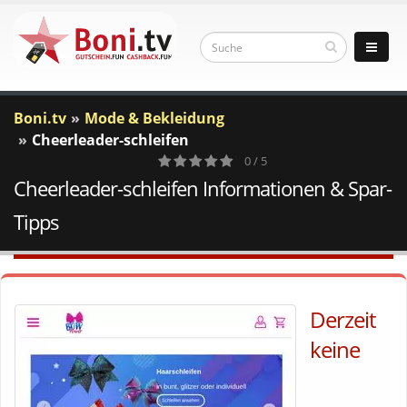
Boni.tv
Mode & Bekleidung
Cheerleader-schleifen
0 / 5
Cheerleader-schleifen Informationen & Spar-
0
Votes
Tipps
Derzeit
keine