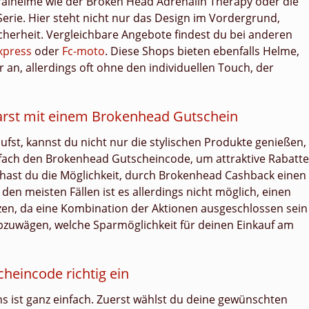
egralhelme wie der Broken Head Adrenalin Therapy oder die
rie. Hier steht nicht nur das Design im Vordergrund,
herheit. Vergleichbare Angebote findest du bei anderen
xpress
oder
Fc-moto
. Diese Shops bieten ebenfalls Helme,
an, allerdings oft ohne den individuellen Touch, der
parst mit einem Brokenhead Gutschein
fst, kannst du nicht nur die stylischen Produkte genießen,
fach den Brokenhead Gutscheincode, um attraktive Rabatte
h hast du die Möglichkeit, durch Brokenhead Cashback einen
en meisten Fällen ist es allerdings nicht möglich, einen
zen, da eine Kombination der Aktionen ausgeschlossen sein
 abzuwägen, welche Sparmöglichkeit für deinen Einkauf am
heincode richtig ein
s ist ganz einfach. Zuerst wählst du deine gewünschten