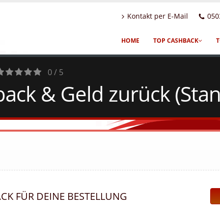
Kontakt per E-Mail
050
HOME
TOP CASHBACK
T
0 / 5
ck & Geld zurück (Stan
0
Votes
ACK FÜR DEINE BESTELLUNG