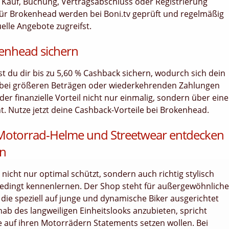
bei Kauf, Buchung, Vertragsabschluss oder Registrierung
ür Brokenhead werden bei Boni.tv geprüft und regelmäßig
uelle Angebote zugreifst.
kenhead sichern
nst du dir bis zu 5,60 % Cashback sichern, wodurch sich dein
 bei größeren Beträgen oder wiederkehrenden Zahlungen
er finanzielle Vorteil nicht nur einmalig, sondern über ein
 Nutze jetzt deine Cashback-Vorteile bei Brokenhead.
Motorrad-Helme und Streetwear entdecken
in
nicht nur optimal schützt, sondern auch richtig stylisch
edingt kennenlernen. Der Shop steht für außergewöhnliche
die speziell auf junge und dynamische Biker ausgerichtet
ab des langweiligen Einheitslooks anzubieten, spricht
ie auf ihren Motorrädern Statements setzen wollen. Bei