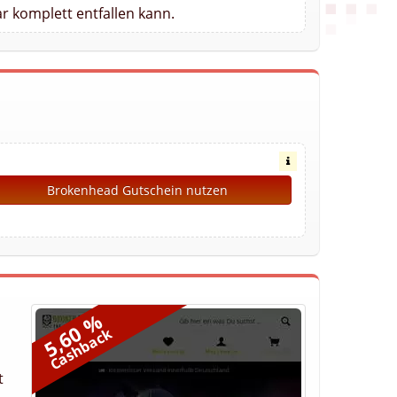
r komplett entfallen kann.
Brokenhead Gutschein nutzen
5,60 %
Cashback
t