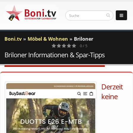
Boni.tv
Möbel & Wohnen
Briloner
0 / 5
Briloner Informationen & Spar-Tipps
0
Votes
Derzeit
keine