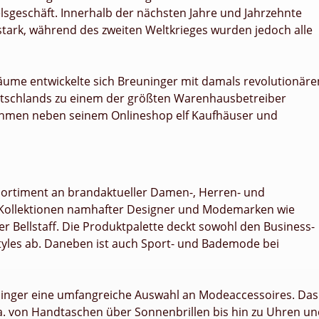
sgeschäft. Innerhalb der nächsten Jahre und Jahrzehnte
tark, während des zweiten Weltkrieges wurden jedoch alle
ume entwickelte sich Breuninger mit damals revolutionäre
tschlands zu einem der größten Warenhausbetreiber
nehmen neben seinem Onlineshop elf Kaufhäuser und
s Sortiment an brandaktueller Damen-, Herren- und
 Kollektionen namhafter Designer und Modemarken wie
der Bellstaff. Die Produktpalette deckt sowohl den Business-
tyles ab. Daneben ist auch Sport- und Bademode bei
ninger eine umfangreiche Auswahl an Modeaccessoires. Das
.a. von Handtaschen über Sonnenbrillen bis hin zu Uhren u