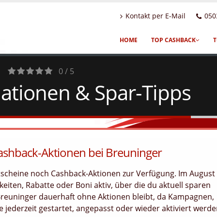
Kontakt per E-Mail
050
HOME
TOP CASHBACK
T
0 / 5
ationen & Spar-Tipps
0
Votes
Cashback-Aktionen bei Breuninger
utscheine noch Cashback-Aktionen zur Verfügung. Im August
eiten, Rabatte oder Boni aktiv, über die du aktuell sparen
 Breuninger dauerhaft ohne Aktionen bleibt, da Kampagnen,
jederzeit gestartet, angepasst oder wieder aktiviert werd