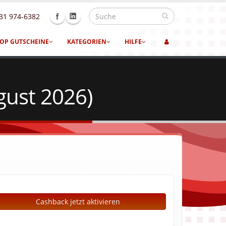
31 974-6382
OP GUTSCHEINE
KATEGORIEN
HILFE
gust 2026)
Cashback jetzt aktivieren