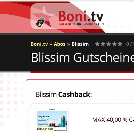
Boni.tv
Abos
Blissim
0 / 
Blissim Gutschein
0
Votes
Blissim
Cashback
:
MAX 40,00 % 