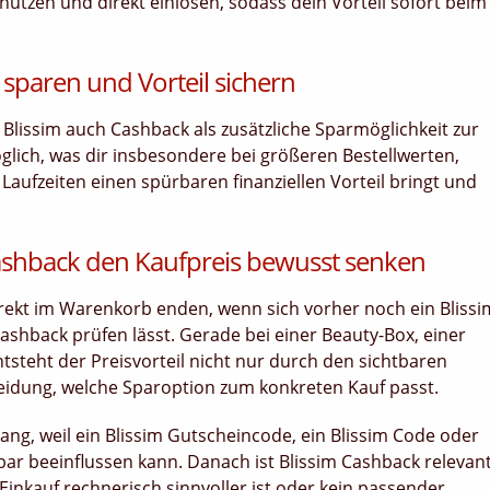
nutzen und direkt einlösen, sodass dein Vorteil sofort beim
 sparen und Vorteil sichern
 Blissim auch Cashback als zusätzliche Sparmöglichkeit zur
glich, was dir insbesondere bei größeren Bestellwerten,
ufzeiten einen spürbaren finanziellen Vorteil bringt und
Cashback den Kaufpreis bewusst senken
 direkt im Warenkorb enden, wenn sich vorher noch ein Blissi
Cashback prüfen lässt. Gerade bei einer Beauty-Box, einer
steht der Preisvorteil nicht nur durch den sichtbaren
idung, welche Sparoption zum konkreten Kauf passt.
ang, weil ein Blissim Gutscheincode, ein Blissim Code oder
bar beeinflussen kann. Danach ist Blissim Cashback relevant
inkauf rechnerisch sinnvoller ist oder kein passender