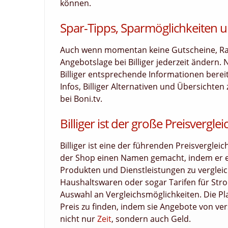
können.
Spar-Tipps, Sparmöglichkeiten u
Auch wenn momentan keine Gutscheine, Raba
Angebotslage bei Billiger jederzeit ändern.
Billiger entsprechende Informationen bereit
Infos, Billiger Alternativen und Übersichte
bei Boni.tv.
Billiger ist der große Preisverglei
Billiger ist eine der führenden Preisvergle
der Shop einen Namen gemacht, indem er es 
Produkten und Dienstleistungen zu vergleich
Haushaltswaren oder sogar Tarifen für Strom
Auswahl an Vergleichsmöglichkeiten. Die Pla
Preis zu finden, indem sie Angebote von ve
nicht nur
Zeit
, sondern auch Geld.