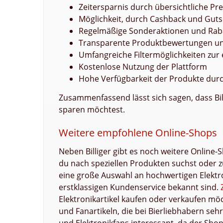
Zeitersparnis durch übersichtliche Pre
Möglichkeit, durch Cashback und Guts
Regelmäßige Sonderaktionen und Rab
Transparente Produktbewertungen un
Umfangreiche Filtermöglichkeiten zur
Kostenlose Nutzung der Plattform
Hohe Verfügbarkeit der Produkte durc
Zusammenfassend lässt sich sagen, dass Bil
sparen möchtest.
Weitere empfohlene Online-Shops
Neben Billiger gibt es noch weitere Online-
du nach speziellen Produkten suchst oder 
eine große Auswahl an hochwertigen Elektro
erstklassigen Kundenservice bekannt sind.
Elektronikartikel kaufen oder verkaufen mö
und Fanartikeln, die bei Bierliebhabern sehr