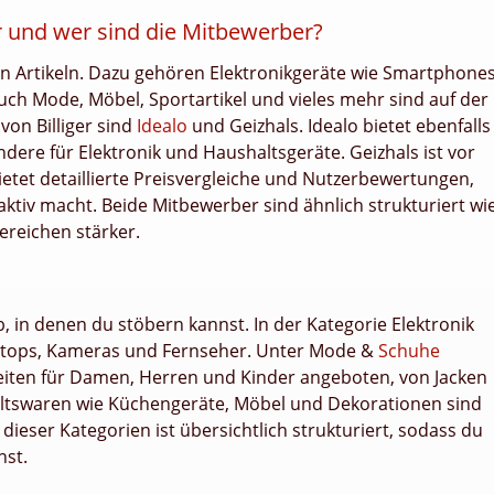
er und wer sind die Mitbewerber?
l an Artikeln. Dazu gehören Elektronikgeräte wie Smartphones
ch Mode, Möbel, Sportartikel und vieles mehr sind auf der
von Billiger sind
Idealo
und Geizhals. Idealo bietet ebenfalls
ndere für Elektronik und Haushaltsgeräte. Geizhals ist vor
etet detaillierte Preisvergleiche und Nutzerbewertungen,
ktiv macht. Beide Mitbewerber sind ähnlich strukturiert wi
Bereichen stärker.
ab, in denen du stöbern kannst. In der Kategorie Elektronik
aptops, Kameras und Fernseher. Unter Mode &
Schuhe
iten für Damen, Herren und Kinder angeboten, von Jacken
altswaren wie Küchengeräte, Möbel und Dekorationen sind
 dieser Kategorien ist übersichtlich strukturiert, sodass du
nst.