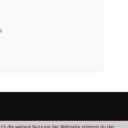
l
rch die weitere Nutzung der Webseite stimmst du der