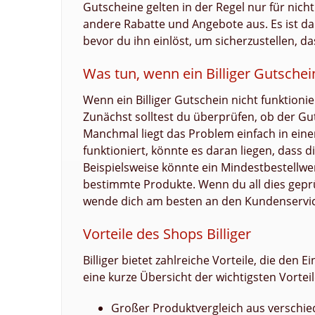
Gutscheine gelten in der Regel nur für nich
andere Rabatte und Angebote aus. Es ist d
bevor du ihn einlöst, um sicherzustellen, da
Was tun, wenn ein Billiger Gutschein
Wenn ein Billiger Gutschein nicht funktioni
Zunächst solltest du überprüfen, ob der Gu
Manchmal liegt das Problem einfach in einem
funktioniert, könnte es daran liegen, dass d
Beispielsweise könnte ein Mindestbestellwert
bestimmte Produkte. Wenn du all dies geprü
wende dich am besten an den Kundenservice
Vorteile des Shops Billiger
Billiger bietet zahlreiche Vorteile, die den
eine kurze Übersicht der wichtigsten Vorteil
Großer Produktvergleich aus verschi