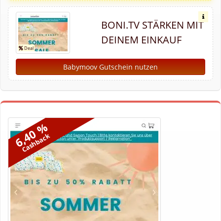
BONI.TV STÄRKEN MIT
DEINEM EINKAUF
Babymoov Gutschein nutzen
6,40 %
Cashback