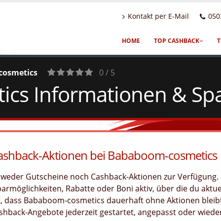
Kontakt per E-Mail
050
HOME
TOP CASHBACK
T
osmetics
0 / 5
cs Informationen & Spa
0
Votes
Cashback-Aktionen bei Bababoom-cosmetics
s weder Gutscheine noch Cashback-Aktionen zur Verfügung.
armöglichkeiten, Rabatte oder Boni aktiv, über die du aktue
t, dass Bababoom-cosmetics dauerhaft ohne Aktionen bleib
hback-Angebote jederzeit gestartet, angepasst oder wiede