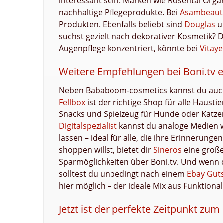
interessant sein. Marken wie Rosental Organ
nachhaltige Pflegeprodukte. Bei
Asambeaut
Produkten. Ebenfalls beliebt sind
Douglas
u
suchst gezielt nach dekorativer Kosmetik?
Augenpflege konzentriert, könnte bei
Vitaye
Weitere Empfehlungen bei Boni.tv 
Neben Bababoom-cosmetics kannst du auch 
Fellbox
ist der richtige Shop für alle Haust
Snacks und Spielzeug für Hunde oder Katze
Digitalspezialist
kannst du analoge Medien wi
lassen – ideal für alle, die ihre Erinnerun
shoppen willst, bietet dir
Sineros
eine große
Sparmöglichkeiten über Boni.tv. Und wenn d
solltest du unbedingt nach einem
Ebay Gut
hier möglich – der ideale Mix aus Funktiona
Jetzt ist der perfekte Zeitpunkt zum