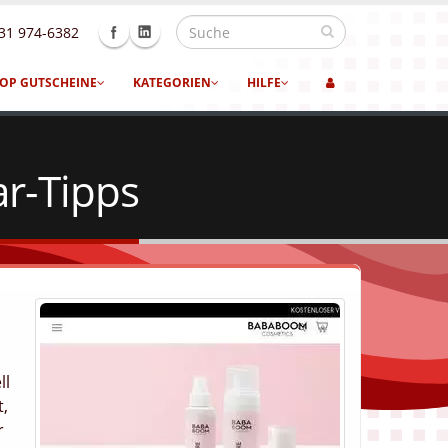
31 974-6382
OP GUTSCHEINE
KATEGORIEN
HILFE
r-Tipps
ll
t,
r