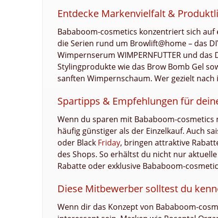
Entdecke Markenvielfalt & Produkt
Bababoom-cosmetics konzentriert sich auf e
die Serien rund um Browlift@home – das DIY
Wimpernserum WIMPERNFUTTER und das Duo
Stylingprodukte wie das Brow Bomb Gel so
sanften Wimpernschaum. Wer gezielt nach in
Spartipps & Empfehlungen für dein
Wenn du sparen mit Bababoom-cosmetics möc
häufig günstiger als der Einzelkauf. Auch s
oder Black
Friday
, bringen attraktive Rabat
des Shops. So erhältst du nicht nur aktuell
Rabatte oder exklusive Bababoom-cosmetics
Diese Mitbewerber solltest du ken
Wenn dir das Konzept von Bababoom-cosmeti