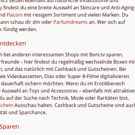
ics setzen ebenfalls auf natürliche Inhaltsstoffe und
y
findest du eine breite Auswahl an Skincare und Anti-Aging
nd
Flaconi
mit riesigem Sortiment und vielen Marken. Du
 Dann schau dir dm oder
Parfumdreams
an. Wer sich auf
s
fündig werden.
entdecken
bei anderen interessanten Shops mit Boni.tv sparen.
ierfreunde – hier findest du regelmäßig wechselnde Boxen mi
n, und das natürlich mit Cashback und Gutscheinen. Bei
e Videokassetten, Dias oder Super-8-Filme digitalisieren
gen dauerhaft sichern möchten. Wenn du im Erotikbereich
 Auswahl an Toys und Accessoires – ebenfalls mit attraktiv
u auf der Suche nach Technik, Mode oder Raritäten bist,
schein
Ausschau halten. Cashback und Gutscheine sind auc
lität und Sparchance.
 Sparen