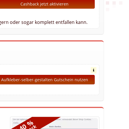
Cashback jetzt aktivieren
gern oder sogar komplett entfallen kann.
Aufkleber-selber-gestalten Gutschein nutzen
6,40 %