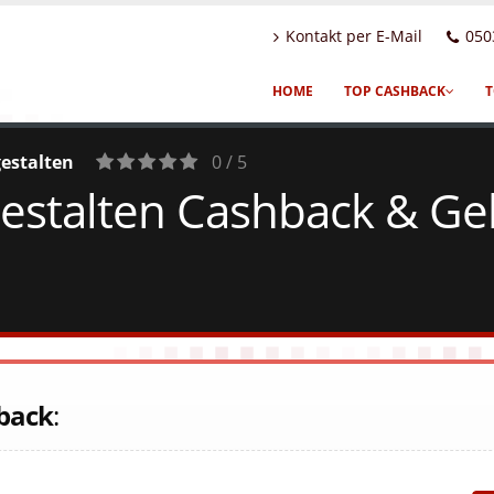
Kontakt per E-Mail
050
HOME
TOP CASHBACK
T
gestalten
0 / 5
gestalten Cashback & Gel
0
Votes
back
: