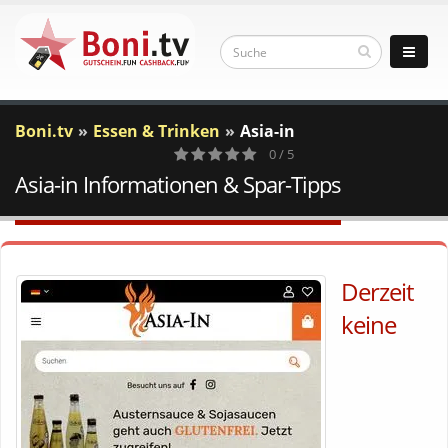
Boni.tv
Essen & Trinken
Asia-in
0 / 5
Asia-in Informationen & Spar-Tipps
0
Votes
Derzeit
keine