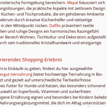
ünstlerische Formgebung bereichern.
Mepal
fokussiert sich
gslösungen, die praktische Aspekte mit zeitlosem Design
 Küchen- und Tischprodukte, die ein gehobenes Ambiente
ektrum durch kreative Küchenhelfer und vielseitige
 in den Mittelpunkt rücken.
Dalfilo
präsentiert textile
lien und ruhige Designs ein harmonisches Raumgefühl
g der Bereich Wohnen, Tischkultur und Dekoration aufgestellt
urch sein traditionelles Kristallhandwerk und einzigartige
irierendes Shopping-Erlebnis
ni.tv Einkäufe zu geben, findest du hier ausgewählte
esgut-tiernahrung
bietet hochwertige Tiernahrung in Bio-
zt und gezielt auf unterschiedliche Tierbedürfnisse
nes Futter für Hunde und Katzen, das besonders schonend
Auswahl an Superfoods, Vitaminen und zuckerfreien
wogene Ernährung eignen und besonders bei Kindern beliebt
he Nahrungsergänzungsmittel, die dich im Alltag unterstützen