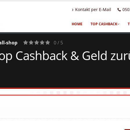
Kontakt per E-Mail
050
HOME
TOP CASHBACK
T
all-shop
0 / 5
hop Cashback & Geld zur
0
Votes