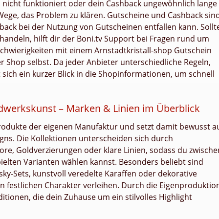
l nicht funktioniert oder dein Cashback ungewöhnlich lange
e Wege, das Problem zu klären. Gutscheine und Cashback sin
ack bei der Nutzung von Gutscheinen entfallen kann. Sollt
andeln, hilft dir der Boni.tv Support bei Fragen rund um
Schwierigkeiten mit einem Arnstadtkristall-shop Gutschein
er Shop selbst. Da jeder Anbieter unterschiedliche Regeln,
sich ein kurzer Blick in die Shopinformationen, um schnell
ndwerkskunst – Marken & Linien im Überblick
 Produkte der eigenen Manufaktur und setzt damit bewusst a
signs. Die Kollektionen unterscheiden sich durch
kore, Goldverzierungen oder klare Linien, sodass du zwische
ielten Varianten wählen kannst. Besonders beliebt sind
y-Sets, kunstvoll veredelte Karaffen oder dekorative
 festlichen Charakter verleihen. Durch die Eigenproduktio
tionen, die dein Zuhause um ein stilvolles Highlight