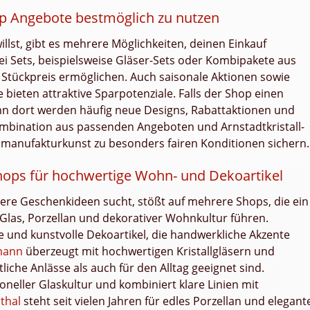
hop Angebote bestmöglich zu nutzen
llst, gibt es mehrere Möglichkeiten, deinen Einkauf
bei Sets, beispielsweise Gläser-Sets oder Kombipakete aus
n Stückpreis ermöglichen. Auch saisonale Aktionen sowie
bieten attraktive Sparpotenziale. Falls der Shop einen
denn dort werden häufig neue Designs, Rabattaktionen und
ombination aus passenden Angeboten und Arnstadtkristall-
smanufakturkunst zu besonders fairen Konditionen sichern.
Shops für hochwertige Wohn- und Dekoartikel
ere Geschenkideen sucht, stößt auf mehrere Shops, die ein
Glas, Porzellan und dekorativer Wohnkultur führen.
und kunstvolle Dekoartikel, die handwerkliche Akzente
mann
überzeugt mit hochwertigen Kristallgläsern und
liche Anlässe als auch für den Alltag geeignet sind.
oneller Glaskultur und kombiniert klare Linien mit
thal
steht seit vielen Jahren für edles Porzellan und elegant