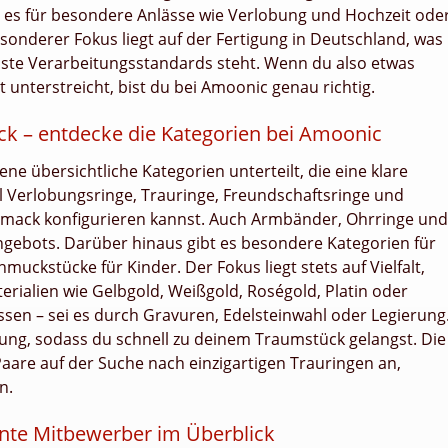
 es für besondere Anlässe wie Verlobung und Hochzeit ode
besonderer Fokus liegt auf der Fertigung in Deutschland, was
hste Verarbeitungsstandards steht. Wenn du also etwas
 unterstreicht, bist du bei Amoonic genau richtig.
ck – entdecke die Kategorien bei Amoonic
ne übersichtliche Kategorien unterteilt, die eine klare
el Verlobungsringe, Trauringe, Freundschaftsringe und
hmack konfigurieren kannst. Auch Armbänder, Ohrringe und
ngebots. Darüber hinaus gibt es besondere Kategorien für
muckstücke für Kinder. Der Fokus liegt stets auf Vielfalt,
erialien wie Gelbgold, Weißgold, Roségold, Platin oder
ssen – sei es durch Gravuren, Edelsteinwahl oder Legierung
ung, sodass du schnell zu deinem Traumstück gelangst. Die
Paare auf der Suche nach einzigartigen Trauringen an,
n.
nte Mitbewerber im Überblick