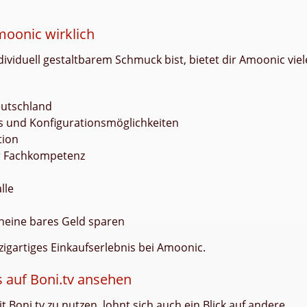
moonic wirklich
ividuell gestaltbarem Schmuck bist, bietet dir Amoonic viel
eutschland
s und Konfigurationsmöglichkeiten
tion
r Fachkompetenz
lle
heine bares Geld sparen
zigartiges Einkaufserlebnis bei Amoonic.
s auf Boni.tv ansehen
 Boni.tv zu nutzen, lohnt sich auch ein Blick auf andere