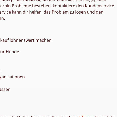
eiterhin Probleme bestehen, kontaktiere den Kundenservice
rvice kann dir helfen, das Problem zu lösen und den
en.
Einkauf lohnenswert machen:
für Hunde
n
ganisationen
n
assen