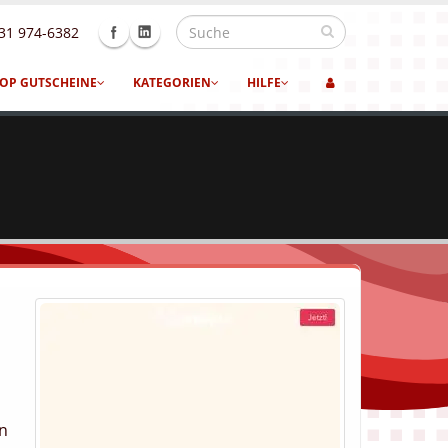
31 974-6382
OP GUTSCHEINE
KATEGORIEN
HILFE
en