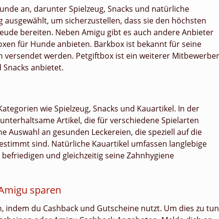
 Hunde an, darunter Spielzeug, Snacks und natürliche
g ausgewählt, um sicherzustellen, dass sie den höchsten
ude bereiten. Neben Amigu gibt es auch andere Anbieter
xen für Hunde anbieten. Barkbox ist bekannt für seine
h versendet werden. Petgiftbox ist ein weiterer Mitbewerber
 Snacks anbietet.
ategorien wie Spielzeug, Snacks und Kauartikel. In der
unterhaltsame Artikel, die für verschiedene Spielarten
ine Auswahl an gesunden Leckereien, die speziell auf die
timmt sind. Natürliche Kauartikel umfassen langlebige
befriedigen und gleichzeitig seine Zahnhygiene
 Amigu sparen
n, indem du Cashback und Gutscheine nutzt. Um dies zu tun