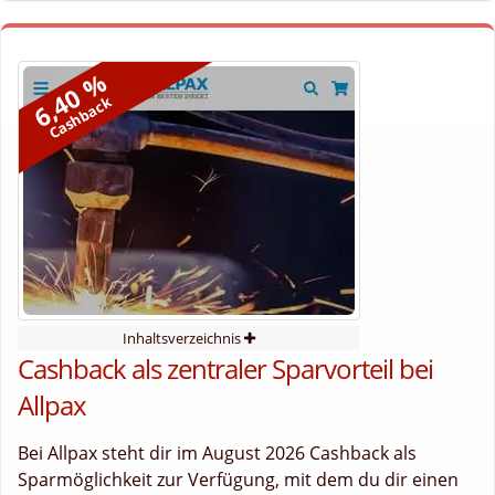
6,40 %
Cashback
Inhaltsverzeichnis
Cashback als zentraler Sparvorteil bei
Allpax
Bei Allpax steht dir im August 2026 Cashback als
Sparmöglichkeit zur Verfügung, mit dem du dir einen