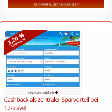
12-travel Gutschein nutzen
3,20 %
Cashback
Inhaltsverzeichnis
Cashback als zentraler Sparvorteil bei
12-travel