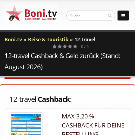
Boni.tv
Reise & Touristik
12-travel
0 / 5
12-travel Cashback & Geld zurück (Stand:
0
Votes
August 2026)
12-travel
Cashback
:
MAX 3,20 %
CASHBACK FÜR DEINE
BESTELLUNG