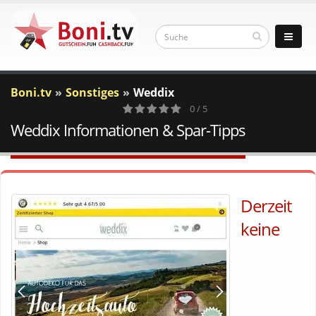
Boni.tv
Sonstiges
Weddix
0 / 5
Weddix Informationen & Spar-Tipps
0
Votes
Derzeit
keine